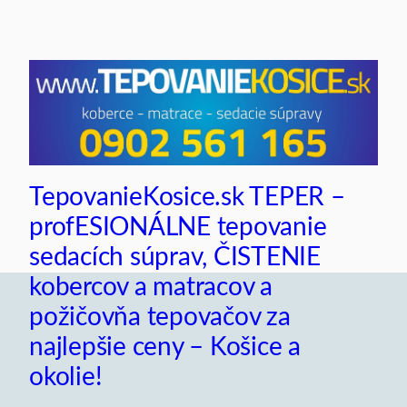
Prejsť
na
obsah
TepovanieKosice.sk TEPER –
profESIONÁLNE tepovanie
sedacích súprav, ČISTENIE
kobercov a matracov a
požičovňa tepovačov za
najlepšie ceny – Košice a
okolie!