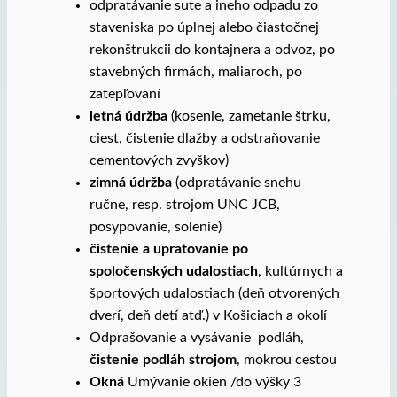
odpratávanie sute a ineho odpadu zo
staveniska po úplnej alebo čiastočnej
rekonštrukcii do kontajnera a odvoz, po
stavebných firmách, maliaroch, po
zatepľovaní
letná údržba
(kosenie, zametanie štrku,
ciest, čistenie dlažby a odstraňovanie
cementových zvyškov)
zimná údržba
(odpratávanie snehu
ručne, resp. strojom UNC JCB,
posypovanie, solenie)
čistenie a upratovanie po
spoločenských udalostiach
, kultúrnych a
športových udalostiach (deň otvorených
dverí, deň detí atď.) v Košiciach a okolí
Odprašovanie a vysávanie podláh,
čistenie podláh strojom
, mokrou cestou
Okná
Umývanie okien /do výšky 3