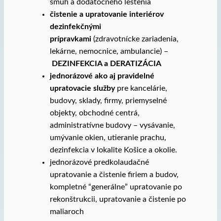
šmúh a dodatočného leštenia
čistenie a upratovanie interiérov
dezinfekčnými
prípravkami
(zdravotnícke zariadenia,
lekárne, nemocnice, ambulancie) –
DEZINFEKCIA a DERATIZÁCIA
jednorázové ako aj pravidelné
upratovacie služby
pre kancelárie,
budovy, sklady, firmy, priemyselné
objekty, obchodné centrá,
administratívne budovy – vysávanie,
umývanie okien, utieranie prachu,
dezinfekcia v lokalite Košice a okolie.
jednorázové predkolaudačné
upratovanie a čistenie firiem a budov,
kompletné “generálne” upratovanie po
rekonštrukcii, upratovanie a čistenie po
maliaroch