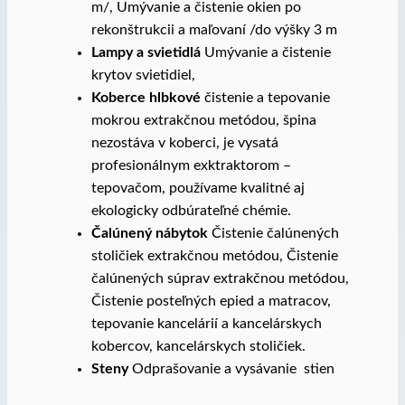
m/, Umývanie a čistenie okien po
rekonštrukcii a maľovaní /do výšky 3 m
Lampy a svietidlá
Umývanie a čistenie
krytov svietidiel,
Koberce hlbkové
čistenie a tepovanie
mokrou extrakčnou metódou, špina
nezostáva v koberci, je vysatá
profesionálnym exktraktorom –
tepovačom, používame kvalitné aj
ekologicky odbúrateľné chémie.
Čalúnený nábytok
Čistenie čalúnených
stoličiek extrakčnou metódou, Čistenie
čalúnených súprav extrakčnou metódou,
Čistenie posteľných epied a matracov,
tepovanie kancelárií a kancelárskych
kobercov, kancelárskych stoličiek.
Steny
Odprašovanie a vysávanie stien